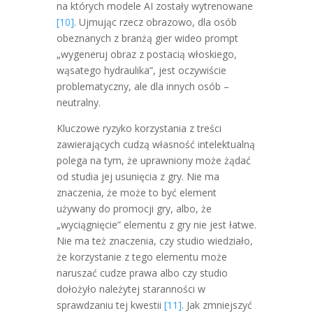
na których modele AI zostały wytrenowane
[10]
. Ujmując rzecz obrazowo, dla osób
obeznanych z branżą gier wideo prompt
„wygeneruj obraz z postacią włoskiego,
wąsatego hydraulika”, jest oczywiście
problematyczny, ale dla innych osób –
neutralny.
Kluczowe ryzyko korzystania z treści
zawierających cudzą własność intelektualną
polega na tym, że uprawniony może żądać
od studia jej usunięcia z gry. Nie ma
znaczenia, że może to być element
używany do promocji gry, albo, że
„wyciągnięcie” elementu z gry nie jest łatwe.
Nie ma też znaczenia, czy studio wiedziało,
że korzystanie z tego elementu może
naruszać cudze prawa albo czy studio
dołożyło należytej staranności w
sprawdzaniu tej kwestii
[11]
. Jak zmniejszyć