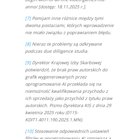
anno/ [dostęp: 18.11.2025 r.].
[7]
Pomijam inne różnice między tymi
dwoma postaciami, których wprowadzenie
nie miało związku z poprawianiem błędu.
[8]
Nieraz te problemy są odkrywane
podczas due dilligence studia.
[9]
Dyrektor Krajowej Izby Skarbowej
potwierdził, że brak praw autorskich do
grafik wygenerowanych przez
oprogramowanie AI przekłada się na
niemożność kwalifikowania przychodu z
ich sprzedaży jako przychód z tytułu praw
autorskich. Pismo Dyrektora KIS z dnia 29
kwietnia 2025 roku (0115-
KDIT1.4011.190.2025.1.MN).
[10]
Stosowanie odpowiednich ustawień
filtrów w oprogramowaniu AI zmniejsza a