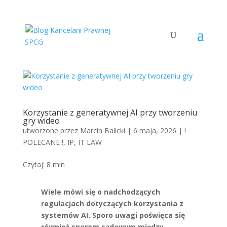
Korzystanie z generatywnej AI przy tworzeniu
gry wideo
utworzone przez
Marcin Balicki
|
6 maja, 2026
|
!
POLECANE !
,
IP
,
IT LAW
Czytaj:
8
min
Wiele mówi się o nadchodzących
regulacjach dotyczących korzystania z
systemów AI. Sporo uwagi poświęca się
również sporom sądowym między