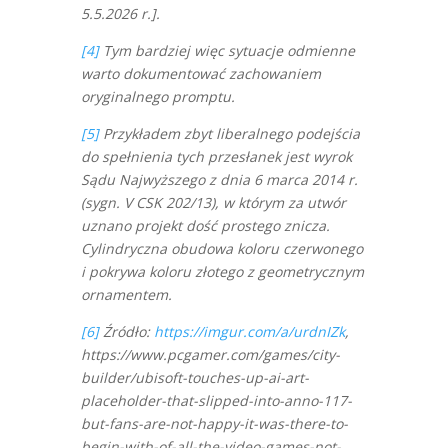
5.5.2026 r.].
[4]
Tym bardziej więc sytuacje odmienne
warto dokumentować zachowaniem
oryginalnego promptu.
[5]
Przykładem zbyt liberalnego podejścia
do spełnienia tych przesłanek jest wyrok
Sądu Najwyższego z dnia 6 marca 2014 r.
(sygn. V CSK 202/13), w którym za utwór
uznano projekt dość prostego znicza.
Cylindryczna obudowa koloru czerwonego
i pokrywa koloru złotego z geometrycznym
ornamentem.
[6]
Źródło:
https://imgur.com/a/urdnIZk
,
https://www.pcgamer.com/games/city-
builder/ubisoft-touches-up-ai-art-
placeholder-that-slipped-into-anno-117-
but-fans-are-not-happy-it-was-there-to-
begin-with-of-all-the-video-games-not-