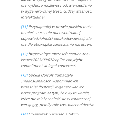
nie wyklucza możliwość odzwierciedlenia
w wygenerowanej treści cudzej własności
intelektualnej.
[11]
Przynajmniej w prawie polskim może
to mieć znaczenie dla ewentualnej
odpowiedzialności odszkodowawczej, ale
nie dla obowiązku zaniechania naruszeń.
[12]
https://blogs.microsoft.com/on-the-
issues/2023/09/07/copilot-copyright-
commitment-ai-legal-concerns/.
[13]
Spółka Ubisoft tłumaczyła
„niedoskonałości” wspomnianych
wcześniej ilustracji wygenerowanych
przez program AI tym, że były to wersje,
które nie miały znaleźć się w ostatecznej
wersji gry, pełniły rolę tzw. placeholderów.
[14]
Obowiązek posiadania takich