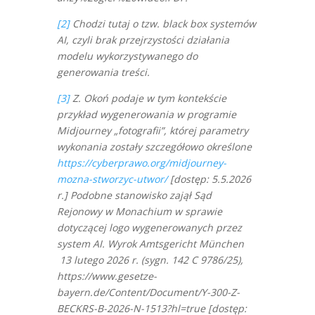
[2]
Chodzi tutaj o tzw. black box systemów
AI, czyli brak przejrzystości działania
modelu wykorzystywanego do
generowania treści.
[3]
Z. Okoń podaje w tym kontekście
przykład wygenerowania w programie
Midjourney „fotografii”, której parametry
wykonania zostały szczegółowo określone
https://cyberprawo.org/midjourney-
mozna-stworzyc-utwor/
[dostęp: 5.5.2026
r.] Podobne stanowisko zajął Sąd
Rejonowy w Monachium w sprawie
dotyczącej logo wygenerowanych przez
system AI. Wyrok Amtsgericht München
13 lutego 2026 r. (sygn. 142 C 9786/25),
https://www.gesetze-
bayern.de/Content/Document/Y-300-Z-
BECKRS-B-2026-N-1513?hl=true [dostęp: