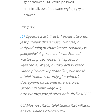
generatywnej AI, które pozwoli
zminimalizować opisane wyżej ryzyka
prawne.
Przypisy:
[1]
Zgodnie z art. 1 ust. 1 PrAut utworem
jest przejaw działalności twórczej o
indywidualnym charakterze, ustalony w
jakiejkolwiek postaci, niezależnie od
wartości, przeznaczenia i sposobu
wyrażenia. Więcej o utworach w grach
wideo pisałem w poradniku „Własność
intelektualna w branży gier wideo”,
dostępnym na stronie internetowej
Urzędu Patentowego RP,
https://uprp.gov.pl/sites/default/files/2023
-
04/Własność%20intelektualna%20w%20br
anży%20gier%20wideo.PDF.