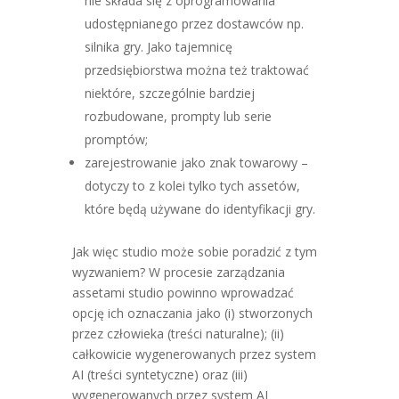
nie składa się z oprogramowania
udostępnianego przez dostawców np.
silnika gry. Jako tajemnicę
przedsiębiorstwa można też traktować
niektóre, szczególnie bardziej
rozbudowane, prompty lub serie
promptów;
zarejestrowanie jako znak towarowy –
dotyczy to z kolei tylko tych assetów,
które będą używane do identyfikacji gry.
Jak więc studio może sobie poradzić z tym
wyzwaniem? W procesie zarządzania
assetami studio powinno wprowadzać
opcję ich oznaczania jako (i) stworzonych
przez człowieka (treści naturalne); (ii)
całkowicie wygenerowanych przez system
AI (treści syntetyczne) oraz (iii)
wygenerowanych przez system AI