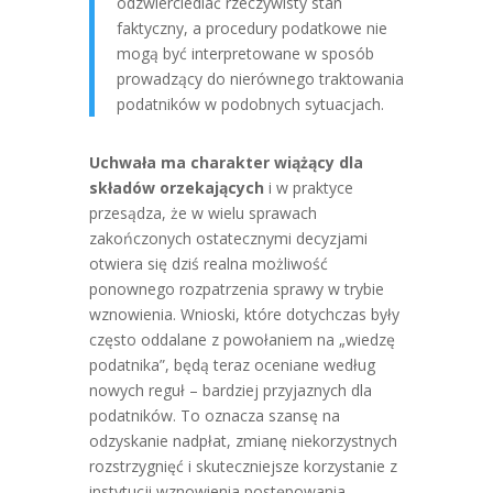
odzwierciedlać rzeczywisty stan
faktyczny, a procedury podatkowe nie
mogą być interpretowane w sposób
prowadzący do nierównego traktowania
podatników w podobnych sytuacjach.
Uchwała ma charakter wiążący dla
składów orzekających
i w praktyce
przesądza, że w wielu sprawach
zakończonych ostatecznymi decyzjami
otwiera się dziś realna możliwość
ponownego rozpatrzenia sprawy w trybie
wznowienia. Wnioski, które dotychczas były
często oddalane z powołaniem na „wiedzę
podatnika”, będą teraz oceniane według
nowych reguł – bardziej przyjaznych dla
podatników. To oznacza szansę na
odzyskanie nadpłat, zmianę niekorzystnych
rozstrzygnięć i skuteczniejsze korzystanie z
instytucji wznowienia postępowania.