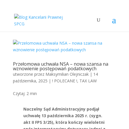
Przełomowa uchwała NSA – nowa szansa na
wznowienie postępowań podatkowych
utworzone przez
Maksymilian Olejniczak
|
14
października, 2025
|
! POLECANE !
,
TAX LAW
Czytaj:
2
min
​Naczelny Sąd Administracyjny podjął
uchwałę 13 października 2025 r. (sygn.
akt II FPS 3/25), która kończy wieloletni
spór interpretacyjny dotyczący jednej z