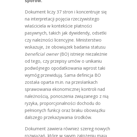
sporów.
Dokument liczy 37 stron i koncentruje się
na interpretacji pojęcia rzeczywistego
właściciela w kontekście płatności
pasywnych, takich jak dywidendy, odsetki
czy należności licencyjne. Ministerstwo
wskazuje, że obowiązek badania statusu
beneficial owner
(BO) istnieje niezależnie
od tego, czy przepisy umów o unikaniu
podwójnego opodatkowania wprost taki
wymóg przewidują. Sama definicja BO
została oparta m.in. na przesłankach
sprawowania ekonomicznej kontroli nad
należnością, ponoszenia związanego z nią
ryzyka, proporcjonalności dochodu do
pełnionych funkcji oraz braku obowiązku
dalszego przekazywania środków.
Dokument zawiera również szereg nowych
rozwiązań, które w swym założeniu mają