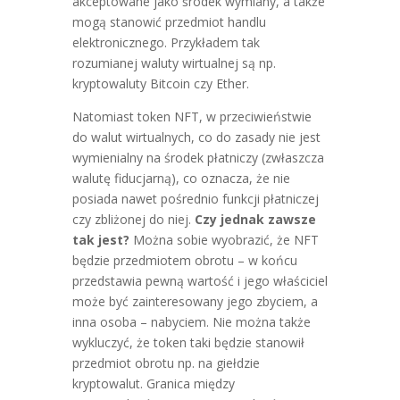
akceptowane jako środek wymiany, a także
mogą stanowić przedmiot handlu
elektronicznego. Przykładem tak
rozumianej waluty wirtualnej są np.
kryptowaluty Bitcoin czy Ether.
Natomiast token NFT, w przeciwieństwie
do walut wirtualnych, co do zasady nie jest
wymienialny na środek płatniczy (zwłaszcza
walutę fiducjarną), co oznacza, że nie
posiada nawet pośrednio funkcji płatniczej
czy zbliżonej do niej.
Czy jednak zawsze
tak jest?
Można sobie wyobrazić, że NFT
będzie przedmiotem obrotu – w końcu
przedstawia pewną wartość i jego właściciel
może być zainteresowany jego zbyciem, a
inna osoba – nabyciem. Nie można także
wykluczyć, że token taki będzie stanowił
przedmiot obrotu np. na giełdzie
kryptowalut. Granica między