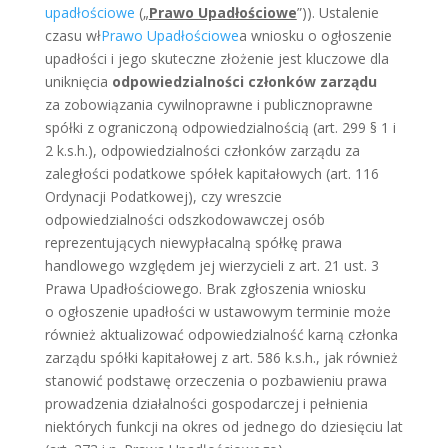
upadłościowe
(„
Prawo Upadłościowe
”)). Ustalenie
czasu wł
Prawo Upadłościowe
a wniosku o ogłoszenie
upadłości i jego skuteczne złożenie jest kluczowe dla
uniknięcia
odpowiedzialności członków zarządu
za zobowiązania cywilnoprawne i publicznoprawne
spółki z ograniczoną odpowiedzialnością (art. 299 § 1 i
2 k.s.h.), odpowiedzialności członków zarządu za
zaległości podatkowe spółek kapitałowych (art. 116
Ordynacji Podatkowej), czy wreszcie
odpowiedzialności odszkodowawczej osób
reprezentujących niewypłacalną spółkę prawa
handlowego względem jej wierzycieli z art. 21 ust. 3
Prawa Upadłościowego. Brak zgłoszenia wniosku
o ogłoszenie upadłości w ustawowym terminie może
również aktualizować odpowiedzialność karną członka
zarządu spółki kapitałowej z art. 586 k.s.h., jak również
stanowić podstawę orzeczenia o pozbawieniu prawa
prowadzenia działalności gospodarczej i pełnienia
niektórych funkcji na okres od jednego do dziesięciu lat