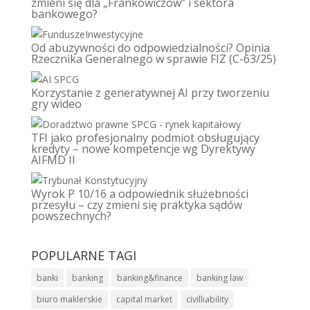
zmieni się dla „Frankowiczów” i sektora
bankowego?
Od abuzywności do odpowiedzialności? Opinia
Rzecznika Generalnego w sprawie FIZ (C-63/25)
Korzystanie z generatywnej AI przy tworzeniu
gry wideo
TFI jako profesjonalny podmiot obsługujący
kredyty – nowe kompetencje wg Dyrektywy
AIFMD II
Wyrok P 10/16 a odpowiednik służebności
przesyłu – czy zmieni się praktyka sądów
powszechnych?
POPULARNE TAGI
banki
banking
banking&finance
banking law
biuro maklerskie
capital market
civilliability