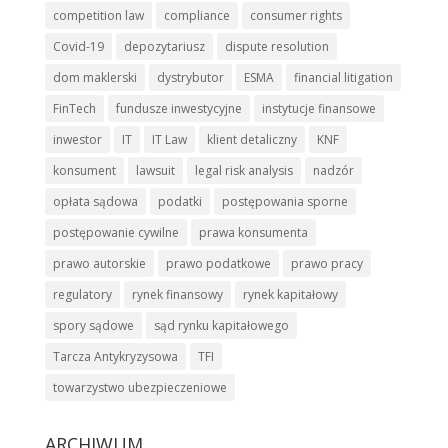
competition law
compliance
consumer rights
Covid-19
depozytariusz
dispute resolution
dom maklerski
dystrybutor
ESMA
financial litigation
FinTech
fundusze inwestycyjne
instytucje finansowe
inwestor
IT
IT Law
klient detaliczny
KNF
konsument
lawsuit
legal risk analysis
nadzór
opłata sądowa
podatki
postępowania sporne
postępowanie cywilne
prawa konsumenta
prawo autorskie
prawo podatkowe
prawo pracy
regulatory
rynek finansowy
rynek kapitałowy
spory sądowe
sąd rynku kapitałowego
Tarcza Antykryzysowa
TFI
towarzystwo ubezpieczeniowe
ARCHIWUM