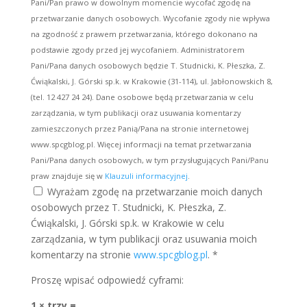
Pani/Pan prawo w dowolnym momencie wycofać zgodę na
przetwarzanie danych osobowych. Wycofanie zgody nie wpływa
na zgodność z prawem przetwarzania, którego dokonano na
podstawie zgody przed jej wycofaniem. Administratorem
Pani/Pana danych osobowych będzie T. Studnicki, K. Płeszka, Z.
Ćwiąkalski, J. Górski sp.k. w Krakowie (31-114), ul. Jabłonowskich 8,
(tel. 12 427 24 24). Dane osobowe będą przetwarzania w celu
zarządzania, w tym publikacji oraz usuwania komentarzy
zamieszczonych przez Panią/Pana na stronie internetowej
www.spcgblog.pl. Więcej informacji na temat przetwarzania
Pani/Pana danych osobowych, w tym przysługujących Pani/Panu
praw znajduje się w
Klauzuli informacyjnej
.
Wyrażam zgodę na przetwarzanie moich danych
osobowych przez T. Studnicki, K. Płeszka, Z.
Ćwiąkalski, J. Górski sp.k. w Krakowie w celu
zarządzania, w tym publikacji oraz usuwania moich
komentarzy na stronie
www.spcgblog.pl
.
*
Proszę wpisać odpowiedź cyframi:
1 × trzy =