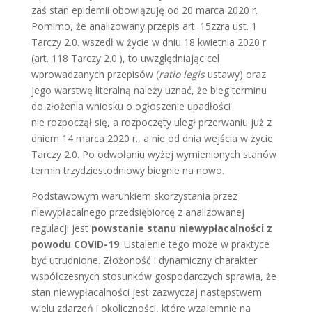
zaś stan epidemii obowiązuję od 20 marca 2020 r.
Pomimo, że analizowany przepis art. 15zzra ust. 1
Tarczy 2.0. wszedł w życie w dniu 18 kwietnia 2020 r.
(art. 118 Tarczy 2.0.), to uwzględniając cel
wprowadzanych przepisów (
ratio legis
ustawy) oraz
jego warstwę literalną należy uznać, że bieg terminu
do złożenia wniosku o ogłoszenie upadłości
nie rozpoczął się, a rozpoczęty uległ przerwaniu już z
dniem 14 marca 2020 r., a nie od dnia wejścia w życie
Tarczy 2.0. Po odwołaniu wyżej wymienionych stanów
termin trzydziestodniowy biegnie na nowo.
Podstawowym warunkiem skorzystania przez
niewypłacalnego przedsiębiorcę z analizowanej
regulacji jest
powstanie stanu niewypłacalności z
powodu COVID-19
. Ustalenie tego może w praktyce
być utrudnione. Złożoność i dynamiczny charakter
współczesnych stosunków gospodarczych sprawia, że
stan niewypłacalności jest zazwyczaj następstwem
wielu zdarzeń i okoliczności, które wzajemnie na