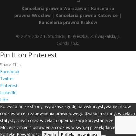
Kancelaria prawna Warszawa
|
Kancelaria
prawna Wrocław
|
Kancelaria prawna Katowice
|
Kancelaria prawna Kraków
© 2019-2022 T. Studnicki, K. Płeszka, Z. Ćwiąkalski, J.
Górski sp.k.
Pin It on Pinterest
Share This
Facebook
Twitter
Pinterest
LinkedIn
Like
Korzystając ze strony, wyrażasz zgodę na wykorzystywanie plików
cookies w celu zapewnienia prawidłowego działania strony, w celach
statystycznych oraz w celach optymalizacji korzystania ze strony.
Możesz zmienić ustawienia cookies w swojej przeglądarce. Zobacz
Politykę Prywatności.
Zgoda
Polityka prywatności