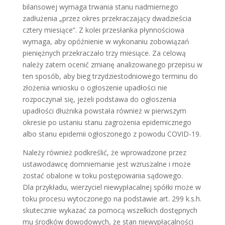
bilansowej wymaga trwania stanu nadmiernego
zadłużenia „przez okres przekraczający dwadzieścia
cztery miesiące”. Z kolei przesłanka płynnościowa
wymaga, aby opóźnienie w wykonaniu zobowiązań
pieniężnych przekraczało trzy miesiące. Za celową
należy zatem ocenić zmianę analizowanego przepisu w
ten sposób, aby bieg trzydziestodniowego terminu do
złożenia wniosku o ogłoszenie upadłości nie
rozpoczynał się, jeżeli podstawa do ogłoszenia
upadłości dłużnika powstała również w pierwszym
okresie po ustaniu stanu zagrożenia epidemicznego
albo stanu epidemii ogłoszonego z powodu COVID-19.
Należy również podkreślić, że wprowadzone przez
ustawodawcę domniemanie jest wzruszalne i może
zostać obalone w toku postępowania sądowego.
Dla przykładu, wierzyciel niewypłacalnej spółki może w
toku procesu wytoczonego na podstawie art. 299 k.s.h.
skutecznie wykazać za pomocą wszelkich dostępnych
mu środków dowodowych, że stan niewypłacalności